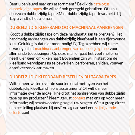
Bent u benieuwd naar ons assortiment? Bekijk de
catalogus
dubbelzijdige tapes
die wij zelf ook geregeld gebruiken. Of u nu
duurzaam dubbelzijdig tape 3M of dubbelzijdig tape Tesa zoekt: bij
Tagra vindt u het allemaal!
DUBBELZIJDIG KLEEFBAND OOK MACHINAAL AANBRENGEN
Koopt u dubbelzijdig tape om deze handmatig aan te brengen? Het
handmatig aanbrengen van
dubbelzijdig kleefband
is een tijdrovende
klus. Gelukkig is dat niet meer nodig! Bij Tagra hebben wij ruime
ervaring in het
machinaal aanbrengen van dubbelzijdig tape
voor
allerhande toepassingen. Op deze manier gaat het veel sneller en
heeft u er geen omkijken naar! Bovendien zijn wij in staat om de
kleefband vervolgens na te bewerken: perforeren, snijden, vouwen
en/of verzendklaar maken.
DUBBELZIJDIG KLEEDBAND BESTELLEN BIJ TAGRA TAPES
Wilt u meer weten over de soorten en afmetingen van het
dubbelzijdig kleefband
in ons assortiment? Of wilt u meer
informatie over de mogelijkheid tot het aanbrengen van dubbelzijdig
tape op uw producten? Neem gerust
contact
met ons op voor meer
informatie; wij beantwoorden graag al uw vragen. Wilt u graag direct
een bestelling plaatsen bij ons? Vraag dan snel een
vrijblijvende
offerte
aan!