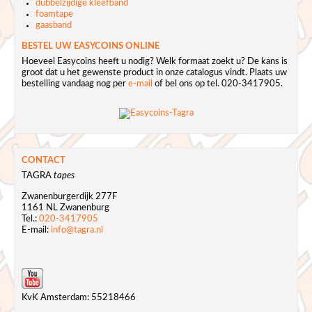
dubbelzijdige kleefband
foamtape
gaasband
BESTEL UW EASYCOINS ONLINE
Hoeveel Easycoins heeft u nodig? Welk formaat zoekt u? De kans is
groot dat u het gewenste product in onze catalogus vindt. Plaats uw
bestelling vandaag nog per
e-mail
of bel ons op tel. 020-3417905.
CONTACT
TAGRA
tapes
Zwanenburgerdijk 277F
1161 NL Zwanenburg
Tel.:
020-3417905
E-mail:
info@tagra.nl
KvK Amsterdam: 55218466